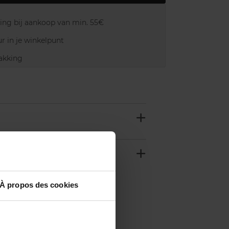
ring bij aankoop van min. 55€
r in je winkelpunt
akking
À propos des cookies