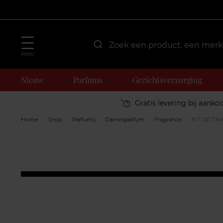
MENU
Nieuw
Parfums
Gezichtsverzorging
Gratis levering bij aanko
Home
Shop
Parfums
Damesparfum
Fragrance
N°1 DE CH