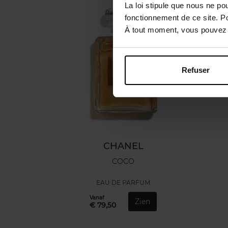
La loi stipule que nous ne po
fonctionnement de ce site. P
À tout moment, vous pouvez m
Refuser
CHANEL
COCO
EAU DE PARFUM
Vanaf
Zien
€ 79,50