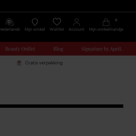
0
Nederlands
Mijn winkel
Wishlist
Account
Mijn winkelmandje
Beauty Outlet
Blog
Signature by ApriL
Gratis verpakking