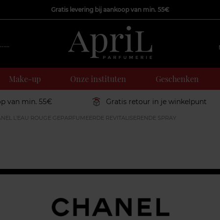
Gratis levering bij aankoop van min. 55€
Make-up
Onze instituten
Geschenken
op van min. 55€
Gratis retour in je winkelpunt
ANEL L'EAU ROUGE GEPARFUMEERDE REVITALISERENDE SPRAY