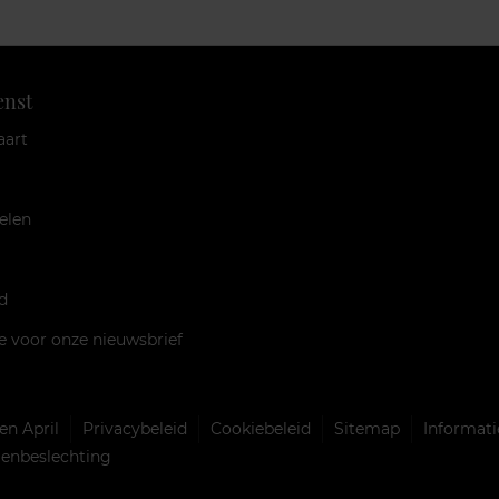
enst
aart
elen
d
je voor onze nieuwsbrief
n April
Privacybeleid
Cookiebeleid
Sitemap
Informati
llenbeslechting