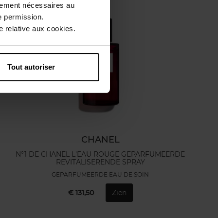
ctement nécessaires au
e permission.
 relative aux cookies.
Tout autoriser
CHANEL
N°1 DE CHANEL L'EAU ROUGE GEPARFUMEERDE
REVITALISERENDE SPRAY
GEPARFUMEERDE EAU DE SOIN
€ 131,50
Zien