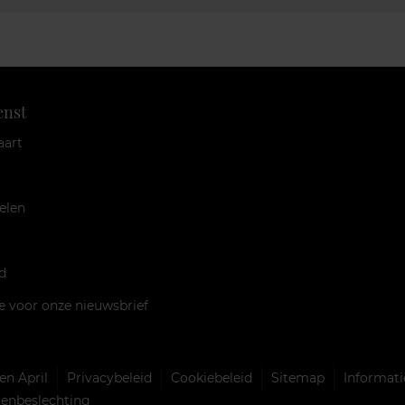
enst
aart
elen
d
je voor onze nieuwsbrief
n April
Privacybeleid
Cookiebeleid
Sitemap
Informati
llenbeslechting