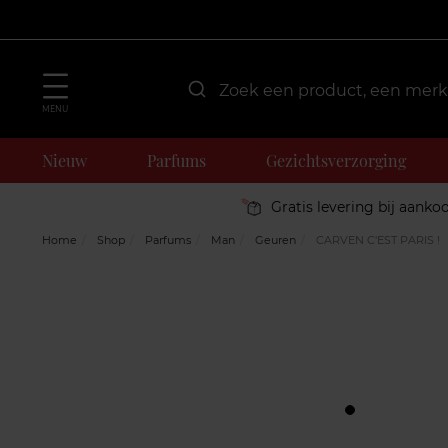
MENU
Nieuw
Parfums
Gezichtsverzorging
Gratis levering bij aanko
Home
Shop
Parfums
Man
Geuren
CARVEN C'EST PARIS !