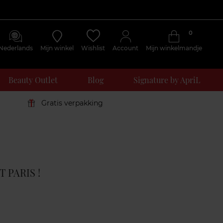
0
Nederlands
Mijn winkel
Wishlist
Account
Mijn winkelmandje
Beauty Outlet
Blog
Signature by ApriL
Gratis verpakking
Klantenreviews
 PARIS !