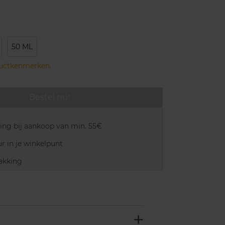
50 ML
ductkenmerken.
Bestel nu!
ring bij aankoop van min. 55€
r in je winkelpunt
akking