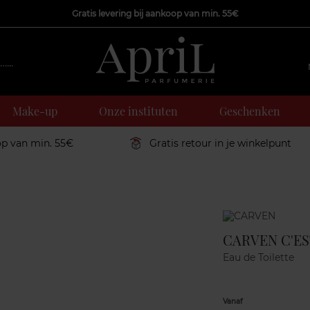
Gratis levering bij aankoop van min. 55€
Make-up
Onze instituten
Geschenken
op van min. 55€
Gratis retour in je winkelpunt
Marque
CARVEN C'EST
Eau de Toilette
Vanaf