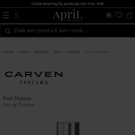
Gratis levering bij aankoop van min. 55€
0
Zoek een product, een merk…...
Home
Shop
Parfums
Man
Geuren
Pour Homme
Marque
Klantenreviews
Pour Homme
Eau de Toilette