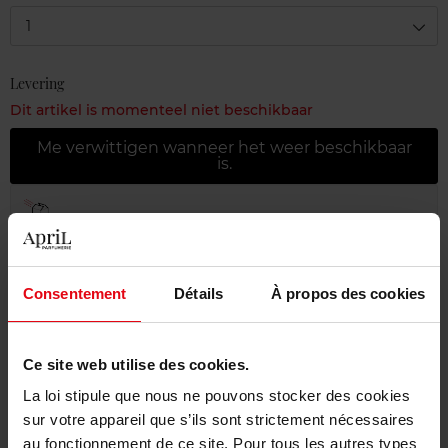
1
Levering
Dit artikel is momenteel niet beschikbaar
Me verwittigen wanneer het weer beschikbaar
is.
Gratis levering bij aankoop van min. 55€
Gratis retour in je winkelpunt
Gratis verpakking
Consentement
Détails
À propos des cookies
Ce site web utilise des cookies.
La loi stipule que nous ne pouvons stocker des cookies
Beschrijving
sur votre appareil que s’ils sont strictement nécessaires
au fonctionnement de ce site. Pour tous les autres types