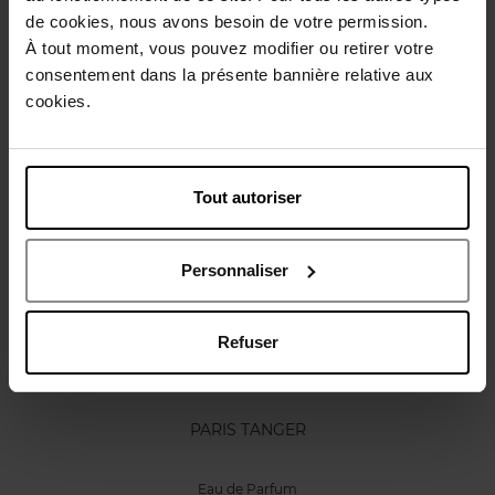
de cookies, nous avons besoin de votre permission.
Karakteristieken
À tout moment, vous pouvez modifier ou retirer votre
consentement dans la présente bannière relative aux
Review
cookies.
Beleid inzake klantbeoordelingen
Nog iets vergeten ?
Tout autoriser
Personnaliser
Refuser
CARVEN
PARIS TANGER
Eau de Parfum