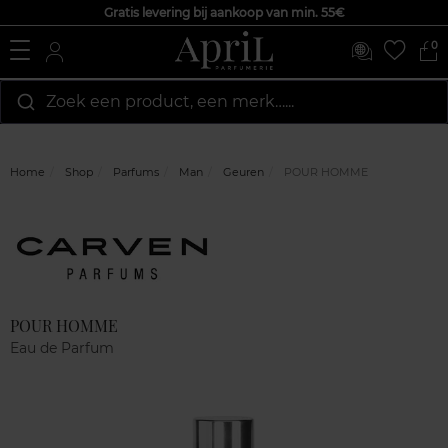
Gratis levering bij aankoop van min. 55€
0
Zoek een product, een merk…...
Home
Shop
Parfums
Man
Geuren
POUR HOMME
Marque
Klantenreviews
POUR HOMME
Eau de Parfum