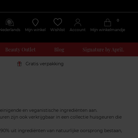
0
Nederlands
Mijn winkel
Wishlist
Account
Mijn winkelmandje
Beauty Outlet
Blog
Signature by ApriL
Gratis verpakking
reinigende en veganistische ingrediënten aan.
en zijn ook verkrijgbaar in een collectie huisgeuren die
90% uit ingrediënten van natuurlijke oorsprong bestaan,