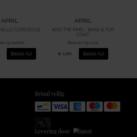
APRIL
APRIL
 HELLO GORGEOUS
KISS THE RING - BASE & TOP
Weefse
COAT
ke-up palette
Base en top coat
Bestel nu!
€ 4,90
Bestel nu!
€ 
Betaal veilig
Levering door