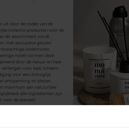
w uit door de codes van de
ijke collectie producten voor de
van dit assortiment wordt
n, met exclusieve geuren
 Houtachtige ondertonen,
loemige noten vormen deze
spireerd door de natuur en haar
n verlangen voor bad, lichaam
iging voor een zintuiglijk
an ontspanning en plezier.
en maximum aan natuurlijke
glijkheid: alle ingrediënten zijn
t voor de planeet!
nesië.
jenwas bevatten.