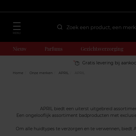
MENU
Nieuw
Parfums
Gezichtsverzorging
Gratis levering bij aanko
Home
Onze merken
APRIL
APRIL
APRIL biedt een uiterst uitgebreid assortime
Een ongelooflijk assortiment badproducten met exclusiev
Om alle huidtypes te verzorgen en te verwennen, biedt 