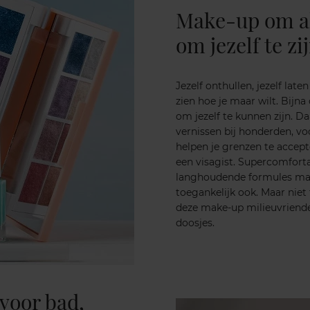
Make-up om all
om jezelf te zi
Jezelf onthullen, jezelf late
zien hoe je maar wilt. Bijn
om jezelf te kunnen zijn. Da
vernissen bij honderden, voo
helpen je grenzen te accept
een visagist. Supercomfort
langhoudende formules make
toegankelijk ook. Maar niet 
deze make-up milieuvriendel
doosjes.
 voor bad,