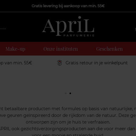
Gratis levering bij aankoop van min. 55€
Make-up
Onze instituten
Geschenken
op van min. 55€
Gratis retour in je winkelpunt
nt betaalbare producten met formules op basis van natuurlijke, 
e geuren geïnspireerd door de rijkdom van de natuur. Deze geur
ontworpen zijn om je huis te verfraaien.
APRIL ook gezichtsverzorgingsproducten aan die voor meer dan 
voor een mooie en stralende huid.