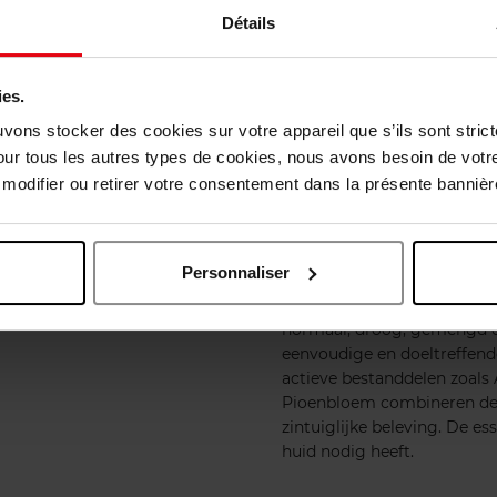
De essentie va
Détails
huid
ies.
uvons stocker des cookies sur votre appareil que s’ils sont stri
Geproduceerd in het hart v
our tous les autres types de cookies, nous avons besoin de votr
gezichtsverzorgingslijn van
haar toewijding aan een nat
odifier ou retirer votre consentement dans la présente bannière
toegankelijke schoonheid.
De producten zijn vegan en
van natuurlijke oorsprong.
Personnaliser
hydraterend, anti-aging, ma
Ontworpen om zich aan te p
normaal, droog, gemengd of 
eenvoudige en doeltreffende
actieve bestanddelen zoals 
Pioenbloem combineren de pr
zintuiglijke beleving. De 
huid nodig heeft.