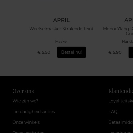
APRIL
AP
ASE & TOP
Weefselmasker Stralende Teint
Monoi Ylang R
Cr
oat
Masker
Hand
el nu!
€ 5,50
Bestel nu!
€ 5,90
Over ons
Klantendi
Wie zijn we?
Loyaliteitsk
Liefdadigheidsacties
FAQ
Onze winkels
Betaalmidd