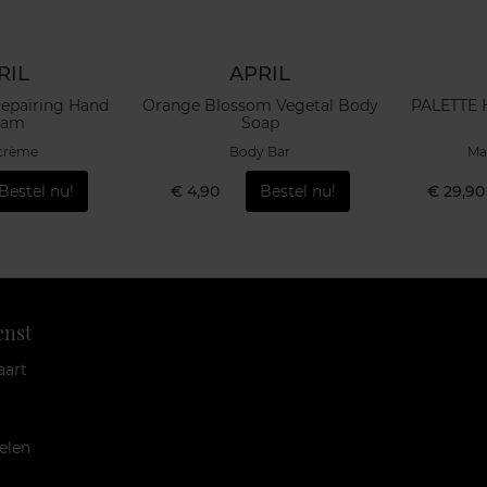
RIL
APRIL
epairing Hand
Orange Blossom Vegetal Body
PALETTE
eam
Soap
crème
Body Bar
Ma
Bestel nu!
€ 4,90
Bestel nu!
€ 29,90
enst
aart
elen