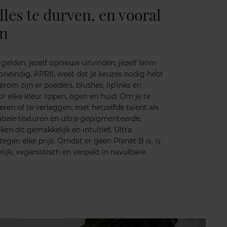
es te durven, en vooral
jn
n gelden, jezelf opnieuw uitvinden, jezelf laten
a oneindig. APRIL weet dat je keuzes nodig hebt
arom zijn er poeders, blushes, lip’inks en
r elke kleur lippen, ogen en huid. Om je te
eren of te verleggen, met hetzelfde talent als
abele texturen en ultra-gepigmenteerde,
n dit gemakkelijk en intuïtief. Ultra
tegen elke prijs. Omdat er geen Planet B is, is
ijk, veganistisch en verpakt in navulbare