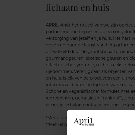
lichaam en huis
APRIL vindt het ritueel van welzijn opnieu
parfumerie toe te passen op een ongeloofl
verzorging van jezelf en je huis. Het hart 
gevormd door de kunst van het parfumere
ontwikkeld door de grootste parfumeurs.
gourmandgeuren, exotische geuren en b
olfactorische symfonie, rechtstreeks geïn
rijkdommen. Verkrijgbaar als objecten va
en huis, is elk van de producten een uitnod
intermezzo, buiten de tijd, een ware ode a
Schone en veganistische* formules met e
ingrediënten, gemaakt in Frankrijk**, zintui
er om je te helpen ontspannen met respec
*Met uitzondering van zeep gemaakt in Tu
**Met uitzondering van handcrèmes die bi