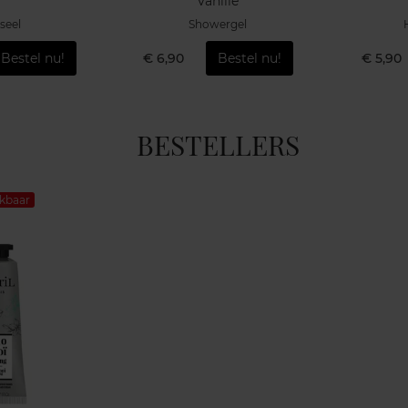
Vanille
seel
Showergel
Bestel nu!
€ 6,90
Bestel nu!
€ 5,90
BESTELLERS
ikbaar