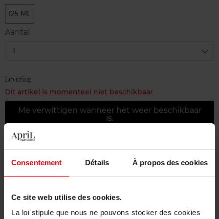
125 ML
Aantal
1
Levering
Dit artikel is momenteel niet beschikbaar
Me verwittigen wanneer het weer beschikbaar
is.
Gratis levering bij aankoop van min. 55€
Consentement
Détails
À propos des cookies
Gratis retour in je winkelpunt
Gratis verpakking
Ce site web utilise des cookies.
La loi stipule que nous ne pouvons stocker des cookies