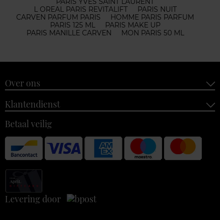
PARIS YVES SAINT LAURENT
L OREAL PARIS REVITALIFT
PARIS NUIT
CARVEN PARFUM PARIS
HOMME PARIS PARFUM
PARIS 125 ML
PARIS MAKE UP
PARIS MANILLE CARVEN
MON PARIS 50 ML
Over ons
Klantendienst
Betaal veilig
Levering door