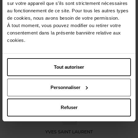
sur votre appareil que s’ils sont strictement nécessaires
Beschrijving
au fonctionnement de ce site. Pour tous les autres types
de cookies, nous avons besoin de votre permission.
À tout moment, vous pouvez modifier ou retirer votre
Karakteristieken
consentement dans la présente bannière relative aux
cookies.
Review
Beleid inzake klantbeoordelingen
Tout autoriser
Nog iets vergeten ?
Personnaliser
Refuser
YVES SAINT LAURENT