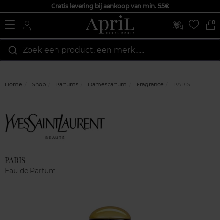
Gratis levering bij aankoop van min. 55€
0
Zoek een product, een merk…...
Home
Shop
Parfums
Damesparfum
Fragrance
PARIS
Marque
Klantenreviews
PARIS
Eau de Parfum