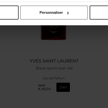
Personnaliser
YVES SAINT LAURENT
Black opium over red
Eau de Parfum
Vanaf
Zien
€ 85,50