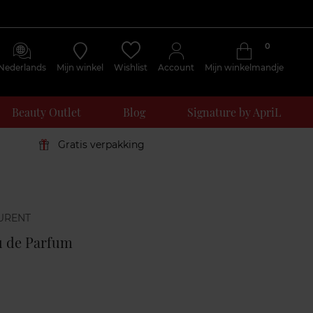
0
Nederlands
Mijn winkel
Wishlist
Account
Mijn winkelmandje
Beauty Outlet
Blog
Signature by ApriL
Gratis verpakking
Klantenreviews
u de Parfum