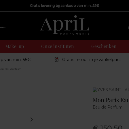
Gratis levering bij aankoop van min. 55€
Make-up
Onze instituten
Geschenken
op van min. 55€
Gratis retour in je winkelpunt
Eau de Parfum
Marque
Mon Paris Ea
Eau de Parfum
€ 150,50