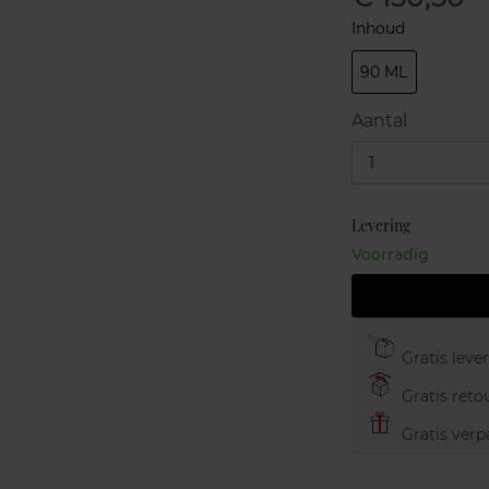
Inhoud
90 ML
Aantal
1
Levering
Voorradig
Gratis leve
Gratis retou
Gratis verp