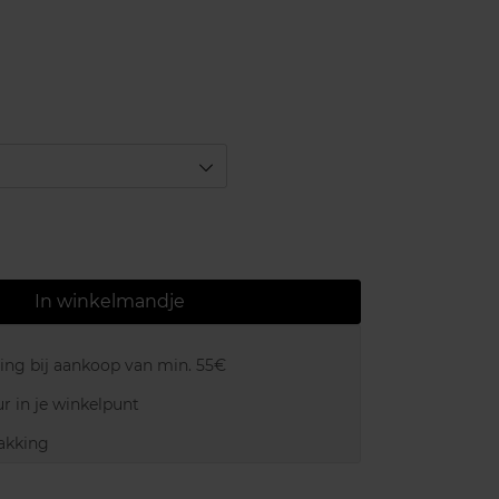
In winkelmandje
ring bij aankoop van min. 55€
r in je winkelpunt
akking