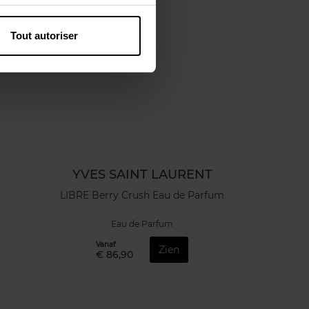
Tout autoriser
YVES SAINT LAURENT
LIBRE Berry Crush Eau de Parfum
Eau de Parfum
Vanaf
Zien
€ 86,90