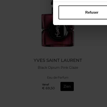
Refuser
YVES SAINT LAURENT
Black Opium Pink Glaze
Eau de Parfum
Vanaf
Zien
€ 69,50