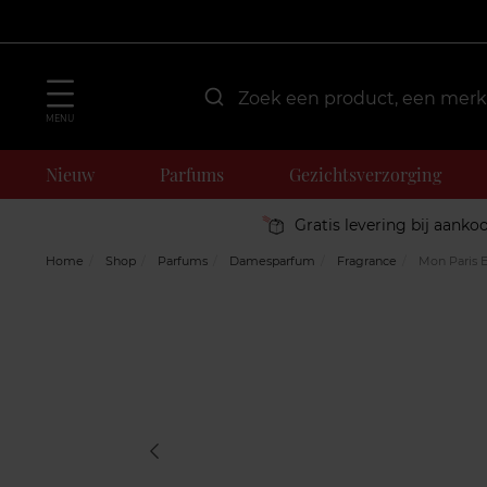
MENU
Nieuw
Parfums
Gezichtsverzorging
Gratis levering bij aanko
Home
Shop
Parfums
Damesparfum
Fragrance
Mon Paris 