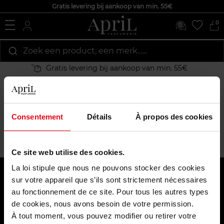
Gratis levering bij aankoop van min. 55€
0
Zoek een product, een merk…...
Gratis levering bij aankoop van min. 55€
Home
Fout pagina
Toegang geweigerd
Accès interdit
Consentement
Détails
À propos des cookies
Vous n'êtes pas autorisé à accéder à cette ressource.
Ce site web utilise des cookies.
La loi stipule que nous ne pouvons stocker des cookies
Over ons
sur votre appareil que s’ils sont strictement nécessaires
au fonctionnement de ce site. Pour tous les autres types
Klantendienst
de cookies, nous avons besoin de votre permission.
À tout moment, vous pouvez modifier ou retirer votre
Betaal veilig