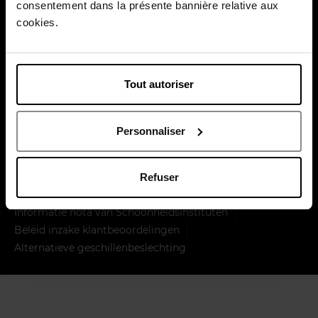
consentement dans la présente bannière relative aux
cookies.
Tout autoriser
Levering door
Personnaliser
Juridische kennisgeving
Algemene verkoopsvoorwaarden April
Privacybeleid
Refuser
Cookiebeleid
Sitemap
Informatie nota van Schoonheidsinstituten
Beleid inzake klantbeoordelingen
Alternatieve geschillenbeslechting