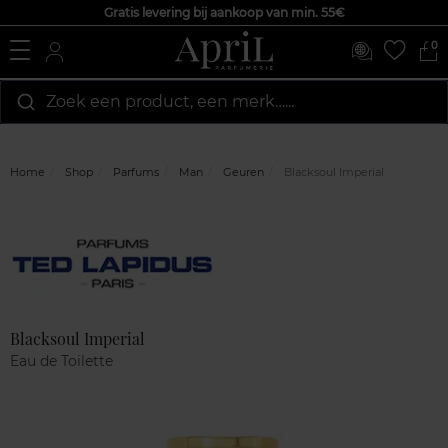
Gratis levering bij aankoop van min. 55€
0
Zoek een product, een merk…...
Home
Shop
Parfums
Man
Geuren
Blacksoul Imperial
Marque
Klantenreviews
Blacksoul Imperial
Eau de Toilette