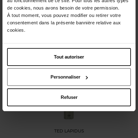
au fonctionnement de ce site. Pour tous les autres types
de cookies, nous avons besoin de votre permission.
Beschrijving
À tout moment, vous pouvez modifier ou retirer votre
consentement dans la présente bannière relative aux
cookies.
Karakteristieken
Review
Beleid inzake klantbeoordelingen
Tout autoriser
Nog iets vergeten ?
Personnaliser
Refuser
TED LAPIDUS