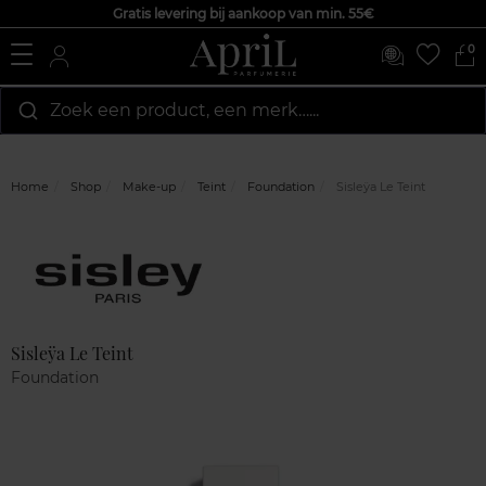
Gratis levering bij aankoop van min. 55€
0
Zoek een product, een merk…...
Home
Shop
Make-up
Teint
Foundation
Sisleÿa Le Teint
Marque
Klantenreviews
Sisleÿa Le Teint
Foundation