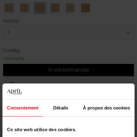
1B
2B
2R
3B
3R
4B
Ivory
Linen
Organza
Almond
Peach
Chestnut
Aantal
1
Levering
Voorradig
In winkelmandje
Gratis levering bij aankoop van min. 55€
Gratis retour in je winkelpunt
Consentement
Détails
À propos des cookies
Gratis verpakking
Ce site web utilise des cookies.