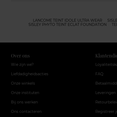
LANCOME TEINT IDOLE ULTRA WEAR
SISL
SISLEY PHYTO TEINT ECLAT FOUNDATION
TE
Over ons
Klantendi
Wie zijn we?
Loyaliteitsk
Liefdadigheidsacties
FAQ
Onze winkels
Betaalmidd
Onze instituten
Leveringen
Bij ons werken
Retourbelei
Ons contacteren
Registreer 