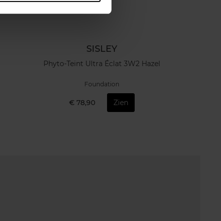
SISLEY
Phyto-Teint Ultra Éclat 3W2 Hazel
Foundation
€ 78,90
Zien