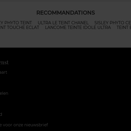
RECOMMANDATIONS
EY PHYTO TEINT
ULTRA LE TEINT CHANEL
SISLEY PHYTO C
INT TOUCHE ECLAT
LANCOME TEINTE IDOLE ULTRA
TEINT
enst
aart
elen
d
je voor onze nieuwsbrief