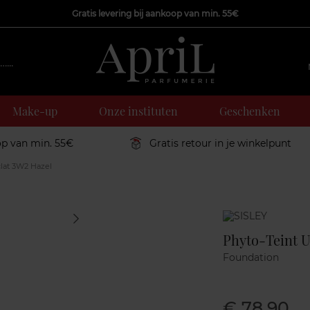
Gratis levering bij aankoop van min. 55€
Make-up
Onze instituten
Geschenken
op van min. 55€
Gratis retour in je winkelpunt
clat 3W2 Hazel
Marque
Phyto-Teint U
Foundation
€ 78,90