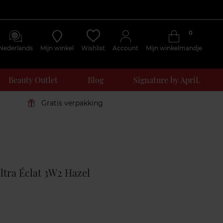
0
Nederlands
Mijn winkel
Wishlist
Account
Mijn winkelmandje
Beauty Outlet
Blog
Signature by ApriL
Gratis verpakking
Klantenreviews
ltra Éclat 3W2 Hazel