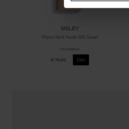
SISLEY
Phyto-Teint Nude 00C Swan
Foundation
€ 78,90
Zien