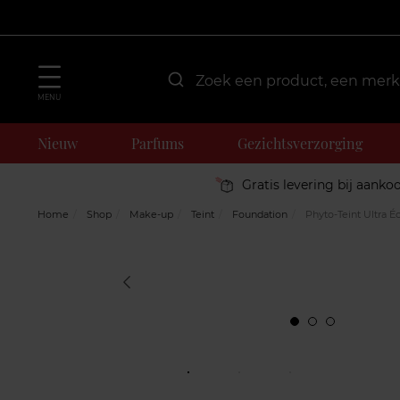
MENU
Nieuw
Parfums
Gezichtsverzorging
Gratis levering bij aanko
Home
Shop
Make-up
Teint
Foundation
Phyto-Teint Ultra É