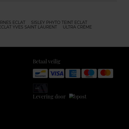
ERNES ECLAT
SISLEY PHYTO TEINT ECLAT
 ECLAT YVES SAINT LAURENT
ULTRA CRÈME
Betaal veilig
Levering door