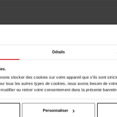
elingen
Nog iets vergeten ?
Détails
ies.
uvons stocker des cookies sur votre appareil que s’ils sont stri
our tous les autres types de cookies, nous avons besoin de votr
odifier ou retirer votre consentement dans la présente bannière
Personnaliser