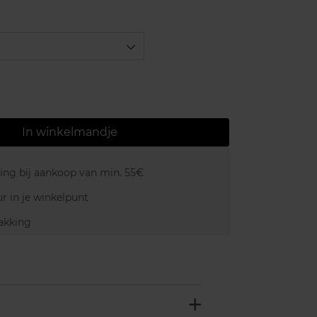
In winkelmandje
ring bij aankoop van min. 55€
r in je winkelpunt
akking