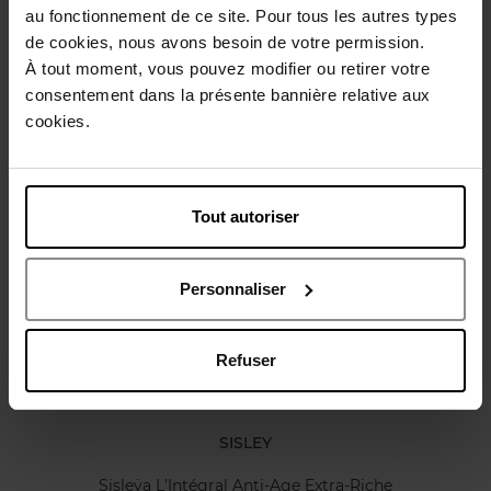
Gebruiksadvies
au fonctionnement de ce site. Pour tous les autres types
de cookies, nous avons besoin de votre permission.
À tout moment, vous pouvez modifier ou retirer votre
Karakteristieken
consentement dans la présente bannière relative aux
cookies.
Review
Beleid inzake klantbeoordelingen
Tout autoriser
Nog iets vergeten ?
Personnaliser
Refuser
SISLEY
Sisleÿa L'Intégral Anti-Age Extra-Riche