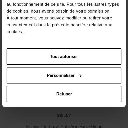
Gebruiksadvies
au fonctionnement de ce site. Pour tous les autres types
de cookies, nous avons besoin de votre permission.
À tout moment, vous pouvez modifier ou retirer votre
Karakteristieken
consentement dans la présente bannière relative aux
cookies.
Review
Beleid inzake klantbeoordelingen
Tout autoriser
Nog iets vergeten ?
Personnaliser
Refuser
SISLEY
Sisleÿa L'Intégral Anti-Age Extra-Riche