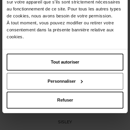
sur votre appareil que s’ils sont strictement nécessaires
Gebruiksadvies
au fonctionnement de ce site. Pour tous les autres types
de cookies, nous avons besoin de votre permission.
À tout moment, vous pouvez modifier ou retirer votre
Karakteristieken
consentement dans la présente bannière relative aux
cookies.
Review
Beleid inzake klantbeoordelingen
Tout autoriser
Nog iets vergeten ?
Personnaliser
Refuser
SISLEY