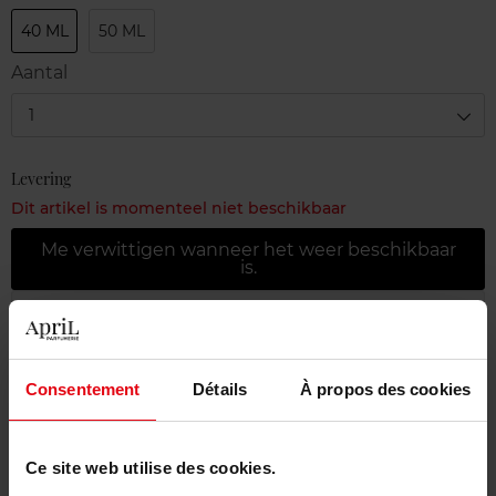
40 ML
50 ML
Aantal
1
Levering
Dit artikel is momenteel niet beschikbaar
Me verwittigen wanneer het weer beschikbaar
is.
Gratis levering bij aankoop van min. 55€
Gratis retour in je winkelpunt
Consentement
Détails
À propos des cookies
Gratis verpakking
Ce site web utilise des cookies.