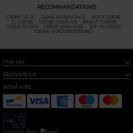
RECOMMANDATIONS
CRÈME YEUX
CREME REPARATRICE
BODY CRÈME
CC CRÈME
CRÈME GUERLAIN
BEAUTY CRÈME
CRÈME BLUSH
CRÈME PARFUMÉE
SPF 40 CREAM
CRÈME HANDVERZORGING
Over ons
Klantendienst
Betaal veilig
Levering door