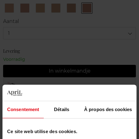
12
13
22
23
24
25
Soft
Warm
Natural
Almond
Amber
Topaz
Beige
Beige
Beige
Beige
Beige
Beige
Aantal
1
Levering
Voorradig
In winkelmandje
Gratis levering bij aankoop van min. 55€
Gratis retour in je winkelpunt
Consentement
Détails
À propos des cookies
Gratis verpakking
Ce site web utilise des cookies.