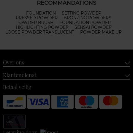
RECOMMANDATIONS
FOUNDATION
SETTING POWDER
PRESSED POWDER
BRONZING POWDERS
POWDER BRUSH
FOUNDATION POWDER
HIGHLIGHTING POWDER
SENSAI POWDER
LOOSE POWDER TRANSLUCENT
POWDER MAKE UP
Over ons
Klantendienst
Betaal veilig
Levering door