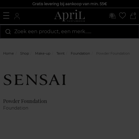
Gratis levering bij aankoop van min. 55€
0
Zoek een product, een merk…...
Home
Shop
Make-up
Teint
Foundation
Powder Foundation
Marque
Klantenreviews
Powder Foundation
Foundation