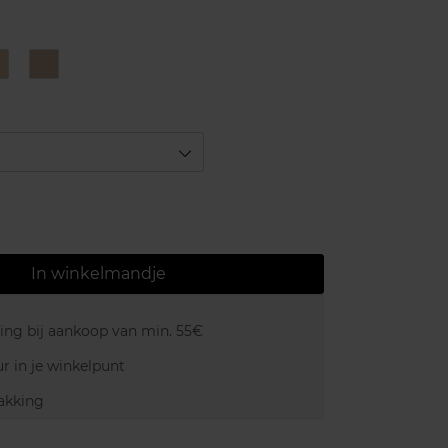
us
Luminous
Luminous
vory
Sand
HC00
HC02
In winkelmandje
ring bij aankoop van min. 55€
r in je winkelpunt
akking