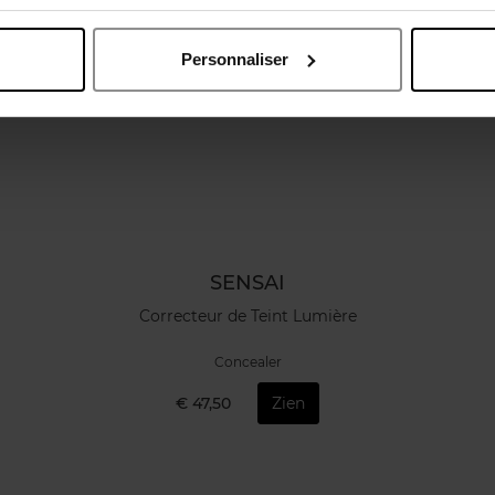
Personnaliser
SENSAI
Correcteur de Teint Lumière
Concealer
€ 47,50
Zien