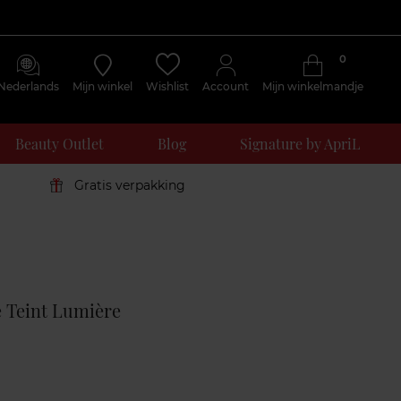
0
Nederlands
Mijn winkel
Wishlist
Account
Mijn winkelmandje
Beauty Outlet
Blog
Signature by ApriL
Gratis verpakking
Klantenreviews
 Teint Lumière