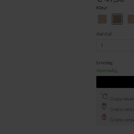
Kleur
Luminious
Lumino
Rose
Almond
I
HC01
HC03
Aantal
1
Levering
Voorradig
Gratis leve
Gratis retou
Gratis verp