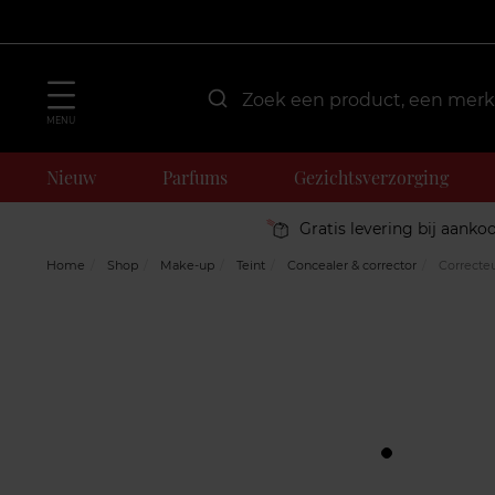
MENU
Nieuw
Parfums
Gezichtsverzorging
Gratis levering bij aanko
Home
Shop
Make-up
Teint
Concealer & corrector
Correcteu