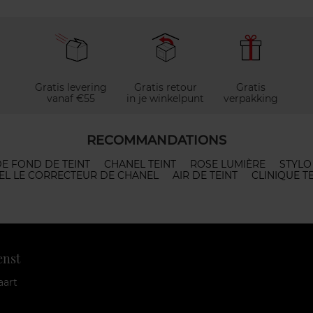
Gratis levering
Gratis retour
Gratis
vanaf €55
in je winkelpunt
verpakking
RECOMMANDATIONS
DE FOND DE TEINT
CHANEL TEINT
ROSE LUMIÈRE
STYLO
EL LE CORRECTEUR DE CHANEL
AIR DE TEINT
CLINIQUE T
enst
aart