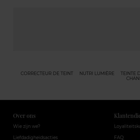
CORRECTEUR DE TEINT
NUTRI LUMIÈRE
TEINTE 
CHAN
Over ons
Klantendi
Wie zijn we?
Loyaliteitsk
Liefdadigheidsacties
FAQ