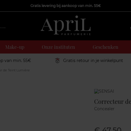
Gratis levering bij aankoop van min. 55€
Make-up
Onze instituten
Geschenken
op van min. 55€
Gratis retour in je winkelpunt
r de Teint Lumière
Marque
Correcteur de
Concealer
€ 47,50