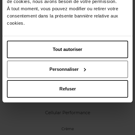
de cookies, nous avons besoin de votre permission.
Karakteristieken
À tout moment, vous pouvez modifier ou retirer votre
consentement dans la présente bannière relative aux
Review
cookies.
Beleid inzake klantbeoordelingen
Nog iets vergeten ?
Tout autoriser
Personnaliser
Refuser
SENSAI
Cellular Performance
Crème