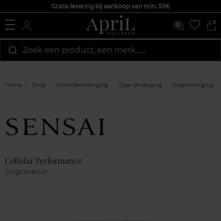
Gratis levering bij aankoop van min. 55€
0
Zoek een product, een merk…...
Home
Shop
Gezichtsverzorging
Type verzorging
Oogverzorging
Marque
Klantenreviews
Cellular Performance
Oogcontour