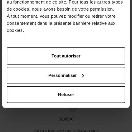
au fonctionnement de ce site. Pour tous les autres types
Gebruiksadvies
de cookies, nous avons besoin de votre permission.
À tout moment, vous pouvez modifier ou retirer votre
consentement dans la présente bannière relative aux
Karakteristieken
cookies.
Review
Beleid inzake klantbeoordelingen
Tout autoriser
Nog iets vergeten ?
Personnaliser
Refuser
SENSAI
Extra intensive revitalising pads