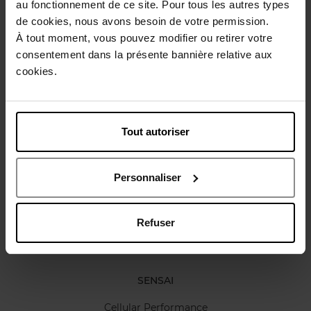
au fonctionnement de ce site. Pour tous les autres types
Gebruiksadvies
de cookies, nous avons besoin de votre permission.
À tout moment, vous pouvez modifier ou retirer votre
consentement dans la présente bannière relative aux
Karakteristieken
cookies.
Review
Beleid inzake klantbeoordelingen
Tout autoriser
Nog iets vergeten ?
Personnaliser
Refuser
SENSAI
Cellular Performance