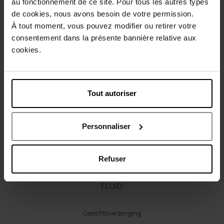
au fonctionnement de ce site. Pour tous les autres types
Karakteristieken
de cookies, nous avons besoin de votre permission.
À tout moment, vous pouvez modifier ou retirer votre
Review
consentement dans la présente bannière relative aux
Beleid inzake klantbeoordelingen
cookies.
Nog iets vergeten ?
Tout autoriser
Personnaliser
Refuser
SENSAI
FLUID
Gezichtsverzorging