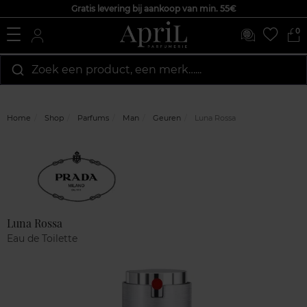
Gratis levering bij aankoop van min. 55€
0
Zoek een product, een merk…...
Home
Shop
Parfums
Man
Geuren
Luna Rossa
Marque
Klantenreviews
Luna Rossa
Eau de Toilette