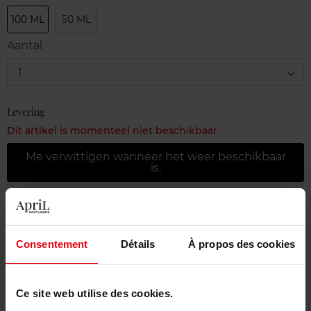
100 ML
50 ML
Aantal
1
Levering
Dit artikel is momenteel niet beschikbaar
Me verwittigen wanneer het weer beschikbaar
is.
Gratis levering bij aankoop van min. 55€
Gratis retour in je winkelpunt
Consentement
Détails
À propos des cookies
Gratis verpakking
Ce site web utilise des cookies.