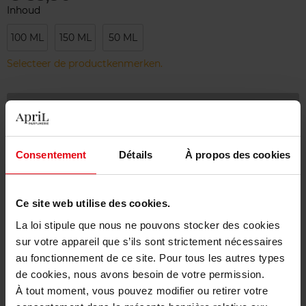
Inhoud
100 ML
150 ML
50 ML
Selecteer de productkenmerken.
Bestel nu!
Gratis levering bij aankoop van min. 55€
Consentement
Détails
À propos des cookies
Gratis retour in je winkelpunt
Gratis verpakking
Ce site web utilise des cookies.
La loi stipule que nous ne pouvons stocker des cookies
sur votre appareil que s’ils sont strictement nécessaires
au fonctionnement de ce site. Pour tous les autres types
Beschrijving
de cookies, nous avons besoin de votre permission.
À tout moment, vous pouvez modifier ou retirer votre