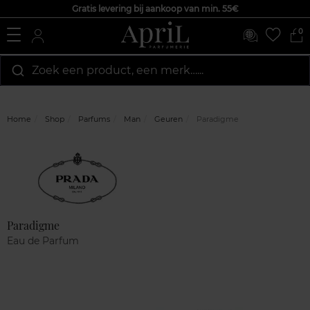
Gratis levering bij aankoop van min. 55€
0
Zoek een product, een merk…...
Home
Shop
Parfums
Man
Geuren
Paradigme
Marque
Klantenreviews
Paradigme
Eau de Parfum