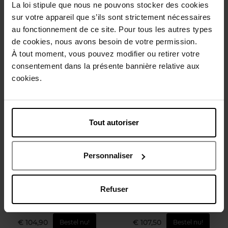
La loi stipule que nous ne pouvons stocker des cookies
sur votre appareil que s’ils sont strictement nécessaires
Eau de Parfum
Eau de Parfum
au fonctionnement de ce site. Pour tous les autres types
de cookies, nous avons besoin de votre permission.
€ 130,50
€ 86,50
Bestel nu!
Bestel nu!
À tout moment, vous pouvez modifier ou retirer votre
consentement dans la présente bannière relative aux
cookies.
Tout autoriser
JEAN PAUL GAULTIER
NARCISO RODRIGUEZ
Personnaliser
SCANDAL POUR HOMME
For Him Musc Santal Eau de
ELIXIR
Parfum Intense
Refuser
Parfum
Eau de Parfum
€ 104,90
€ 107,50
Bestel nu!
Bestel nu!