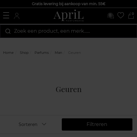
Gratis levering bij aankoop van min. 55€
0
Zoek een product, een merk…...
Home
Shop
Parfums
Man
Geuren
Geuren
Filtreren
Sorteren