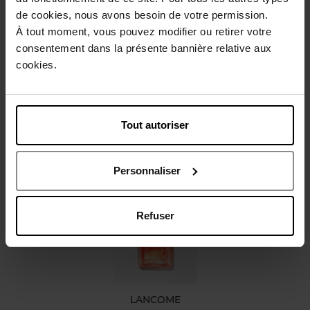
de cookies, nous avons besoin de votre permission.
Gebruiksadvies
À tout moment, vous pouvez modifier ou retirer votre
consentement dans la présente bannière relative aux
cookies.
Karakteristieken
Review
Beleid inzake klantbeoordelingen
Tout autoriser
Nog iets vergeten ?
Personnaliser
Refuser
LANCOME