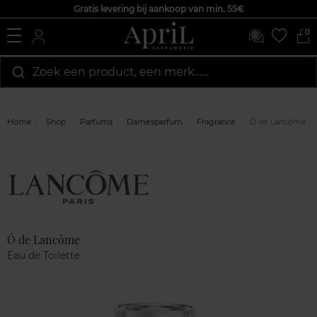
Gratis levering bij aankoop van min. 55€
0
Zoek een product, een merk…...
Home
Shop
Parfums
Damesparfum
Fragrance
Ô de Lancôme
Marque
Klantenreviews
Ô de Lancôme
Eau de Toilette