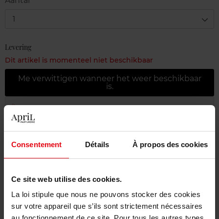
Aantal
1
Levering
Dit artikel is momenteel niet beschikbaar
Me verwittigen wanneer het weer beschikbaar
is.
Gratis levering bij aankoop van min. 55€
Gratis retour in je winkelpunt
Consentement
Détails
À propos des cookies
Gratis verpakking
Ce site web utilise des cookies.
La loi stipule que nous ne pouvons stocker des cookies
Beschrijving
sur votre appareil que s’ils sont strictement nécessaires
au fonctionnement de ce site. Pour tous les autres types