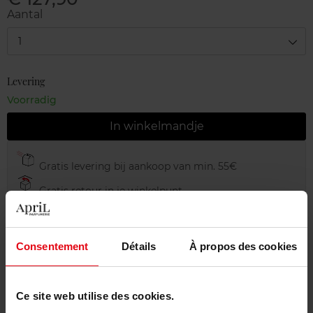
Aantal
1
Levering
Voorradig
In winkelmandje
Gratis levering bij aankoop van min. 55€
Gratis retour in je winkelpunt
Gratis verpakking
Consentement
Détails
À propos des cookies
Beschrijving
Ce site web utilise des cookies.