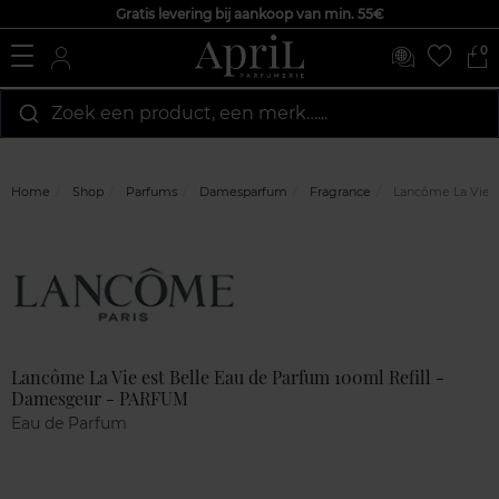
Gratis levering bij aankoop van min. 55€
0
Zoek een product, een merk…...
Home
Shop
Parfums
Damesparfum
Fragrance
Lancôme La Vie e
Marque
Klantenreviews
Lancôme La Vie est Belle Eau de Parfum 100ml Refill -
Damesgeur - PARFUM
Eau de Parfum