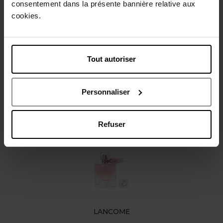
consentement dans la présente bannière relative aux
Gebruiksadvies
cookies.
Karakteristieken
Tout autoriser
Review
Personnaliser
Nog iets vergeten ?
Refuser
LANCOME