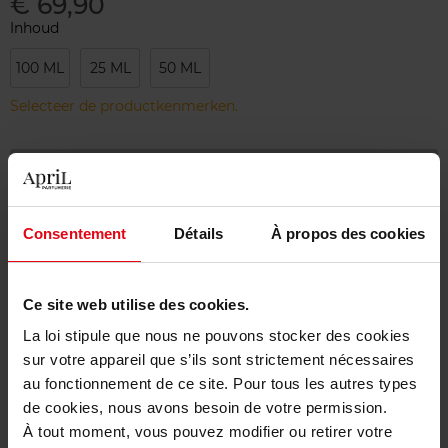
€ 69,90
Inhoud
100 ML
25 ML
50 ML
Selecteer de productkenmerken.
Bestel nu!
Gratis levering bij aankoop van min. 55€
Consentement
Détails
À propos des cookies
Gratis retour in je winkelpunt
Gratis verpakking
Ce site web utilise des cookies.
La loi stipule que nous ne pouvons stocker des cookies
sur votre appareil que s’ils sont strictement nécessaires
au fonctionnement de ce site. Pour tous les autres types
de cookies, nous avons besoin de votre permission.
Beschrijving
À tout moment, vous pouvez modifier ou retirer votre