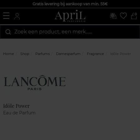
Gratis levering bij aankoop van min. 55€
0
Zoek een product, een merk…...
Home
Shop
Parfums
Damesparfum
Fragrance
Idôle Power
Marque
Klantenreviews
Idôle Power
Eau de Parfum