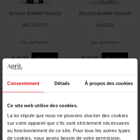
ROUGE BUNNY ROUGE
ROUGE BUNNY ROUGE
INCOGNITO
KALEEN
Eau de Parfum
Eau de Parfum
€ 151,50
€ 151,50
Bestel nu!
Bestel nu!
Consentement
Détails
À propos des cookies
Ce site web utilise des cookies.
La loi stipule que nous ne pouvons stocker des cookies
ROUGE BUNNY ROUGE
ROUGE BUNNY ROUGE
sur votre appareil que s’ils sont strictement nécessaires
au fonctionnement de ce site. Pour tous les autres types
INK
NUD'YOU
de cookies, nous avons besoin de votre permission.