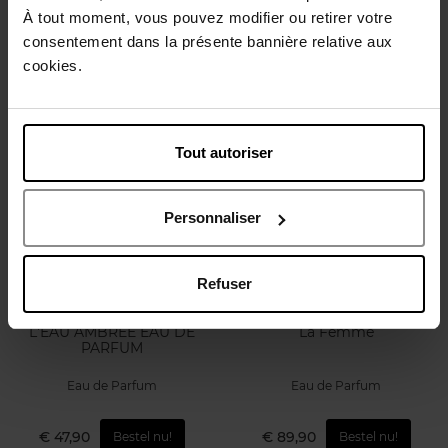
À tout moment, vous pouvez modifier ou retirer votre
Eau de Parfum
Eau de Parfum
consentement dans la présente bannière relative aux
cookies.
€ 151,50
€ 151,50
Bestel nu!
Bestel nu!
Tout autoriser
Personnaliser
Refuser
KENZO
TED LAPIDUS
L'EAU AMBREE EAU DE
La Femme
PARFUM
Eau de Parfum
Eau de Parfum
€ 47,90
€ 89,90
Bestel nu!
Bestel nu!