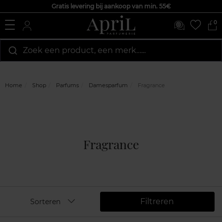
Gratis levering bij aankoop van min. 55€
0
Zoek een product, een merk…...
Home
Shop
Parfums
Damesparfum
Fragrance
Fragrance
Filtreren
Sorteren