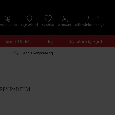
0
Nederlands
Mijn winkel
Wishlist
Account
Mijn winkelmandje
Beauty Outlet
Blog
Signature by ApriL
Gratis verpakking
Klantenreviews
RRY PARFUM