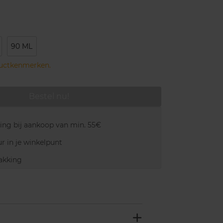
90 ML
ductkenmerken.
Bestel nu!
ring bij aankoop van min. 55€
r in je winkelpunt
akking