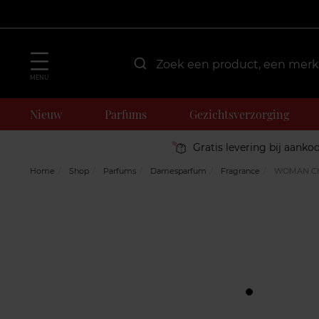
MENU
Nieuw
Parfums
Gezichtsverzorging
Gratis levering bij aanko
Home
Shop
Parfums
Damesparfum
Fragrance
WOMAN CH