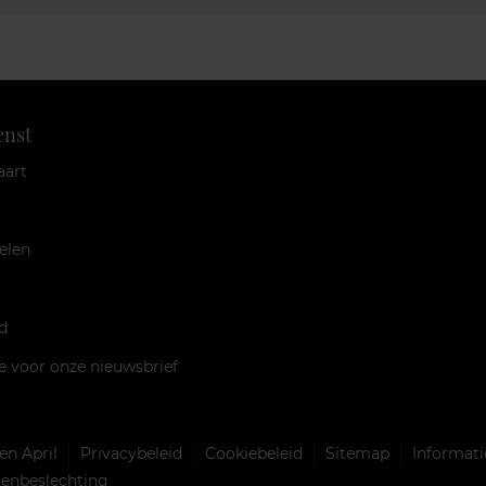
enst
aart
elen
d
je voor onze nieuwsbrief
n April
Privacybeleid
Cookiebeleid
Sitemap
Informati
llenbeslechting