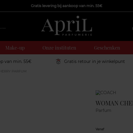
Gratis levering bij aankoop van min. 55€
Make-up
Onze instituten
Geschenken
op van min. 55€
Gratis retour in je winkelpunt
ERRY PARFUM
Marque
WOMAN CHE
Parfum
Vanaf