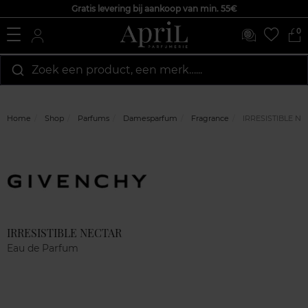
Gratis levering bij aankoop van min. 55€
0
Zoek een product, een merk…...
Home
Shop
Parfums
Damesparfum
Fragrance
IRRESISTIBLE N
Marque
Klantenreviews
IRRESISTIBLE NECTAR
Eau de Parfum