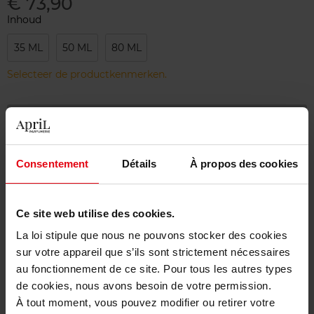
€ 73,90
Inhoud
35 ML
50 ML
80 ML
Selecteer de productkenmerken.
Bestel nu!
Gratis levering bij aankoop van min. 55€
Consentement
Détails
À propos des cookies
Gratis retour in je winkelpunt
Gratis verpakking
Ce site web utilise des cookies.
La loi stipule que nous ne pouvons stocker des cookies
sur votre appareil que s’ils sont strictement nécessaires
au fonctionnement de ce site. Pour tous les autres types
de cookies, nous avons besoin de votre permission.
Beschrijving
À tout moment, vous pouvez modifier ou retirer votre