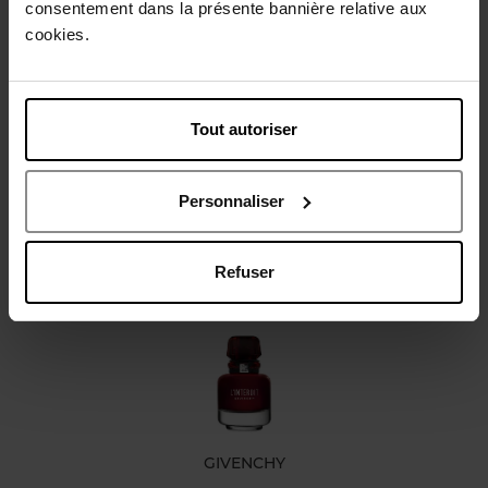
consentement dans la présente bannière relative aux
Gebruiksadvies
cookies.
Karakteristieken
Tout autoriser
Review
Personnaliser
Nog iets vergeten ?
Refuser
Nieuw
GIVENCHY