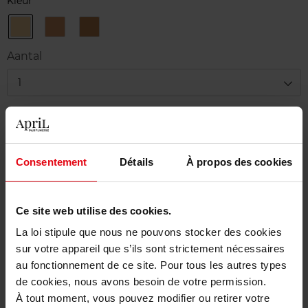
Kleur
01
02
03
Beige
Beige
Beige
Pastel
Sable
Ambre
Aantal
1
Levering
Voorradig
Consentement
Détails
À propos des cookies
In winkelmandje
Gratis levering bij aankoop van min. 55€
Ce site web utilise des cookies.
Gratis retour in je winkelpunt
La loi stipule que nous ne pouvons stocker des cookies
sur votre appareil que s’ils sont strictement nécessaires
Gratis verpakking
au fonctionnement de ce site. Pour tous les autres types
de cookies, nous avons besoin de votre permission.
À tout moment, vous pouvez modifier ou retirer votre