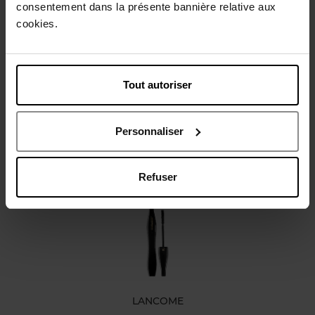
consentement dans la présente bannière relative aux
cookies.
Beschrijving
Karakteristieken
Tout autoriser
Review
Beleid inzake klantbeoordelingen
Personnaliser
Nog iets vergeten ?
Refuser
LANCOME