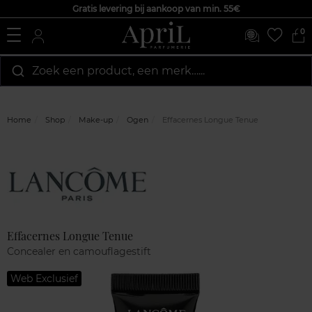
Gratis levering bij aankoop van min. 55€
0
Zoek een product, een merk…...
Home
Shop
Make-up
Ogen
Effacernes Longue Tenue
Marque
Klantenreviews
Effacernes Longue Tenue
Concealer en camouflagestift
Web Exclusief