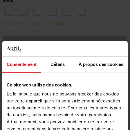
Kleur
01
02
03
05
06
07
SUNBURST
DESERT
HOT
SAND
CANYON
EARTH
-
SAND
LAVA
STORM
CLAY
RED
Selecteer de productkenmerken.
SUNBURST
-
-
-
-
-
DESERT
HOT
SAND
CANYON
EARTH
SAND
LAVA
STORM
CLAY
RED
Bestel nu!
Gratis levering bij aankoop van min. 55€
Consentement
Détails
À propos des cookies
Gratis retour in je winkelpunt
Gratis verpakking
Ce site web utilise des cookies.
La loi stipule que nous ne pouvons stocker des cookies
sur votre appareil que s’ils sont strictement nécessaires
au fonctionnement de ce site. Pour tous les autres types
Beschrijving
de cookies, nous avons besoin de votre permission.
À tout moment, vous pouvez modifier ou retirer votre
consentement dans la présente bannière relative aux