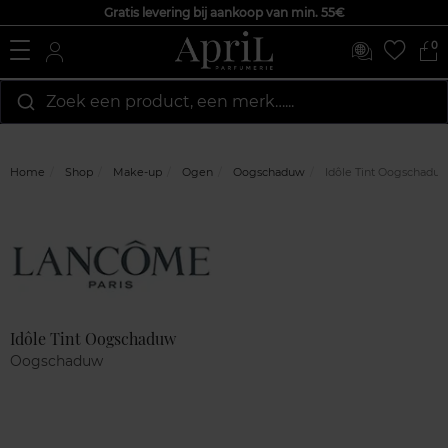
Gratis levering bij aankoop van min. 55€
0
Zoek een product, een merk…...
Home
Shop
Make-up
Ogen
Oogschaduw
Idôle Tint Oogschadu
Marque
Klantenreviews
Idôle Tint Oogschaduw
Oogschaduw