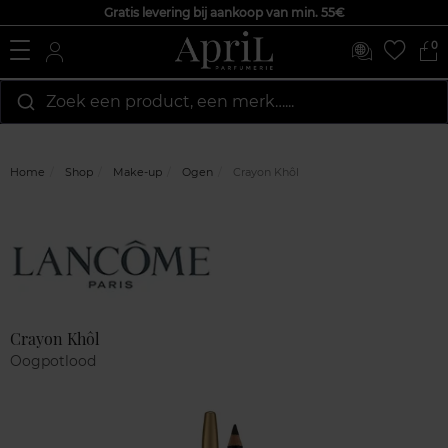
Gratis levering bij aankoop van min. 55€
0
Zoek een product, een merk…...
Home
Shop
Make-up
Ogen
Crayon Khôl
Marque
Klantenreviews
Crayon Khôl
Oogpotlood