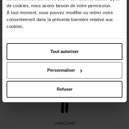
de cookies, nous avons besoin de votre permission.
Beschrijving
À tout moment, vous pouvez modifier ou retirer votre
consentement dans la présente bannière relative aux
cookies.
Karakteristieken
Review
Beleid inzake klantbeoordelingen
Tout autoriser
Nog iets vergeten ?
Personnaliser
Refuser
LANCOME