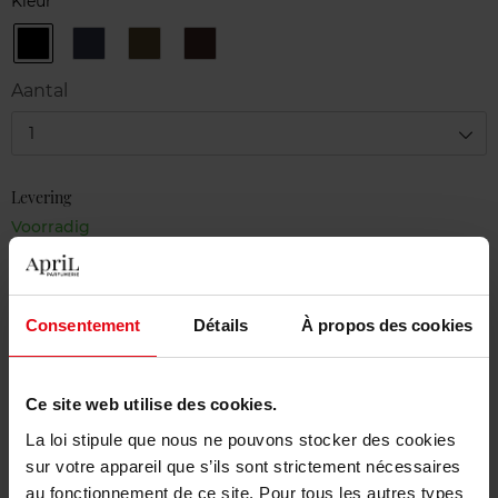
Kleur
01
017
022
028
Noir
Gris
Bronze
Brun
Bleu
Aantal
1
Levering
Voorradig
In winkelmandje
Consentement
Détails
À propos des cookies
Gratis levering bij aankoop van min. 55€
Gratis retour in je winkelpunt
Ce site web utilise des cookies.
Gratis verpakking
La loi stipule que nous ne pouvons stocker des cookies
sur votre appareil que s’ils sont strictement nécessaires
au fonctionnement de ce site. Pour tous les autres types