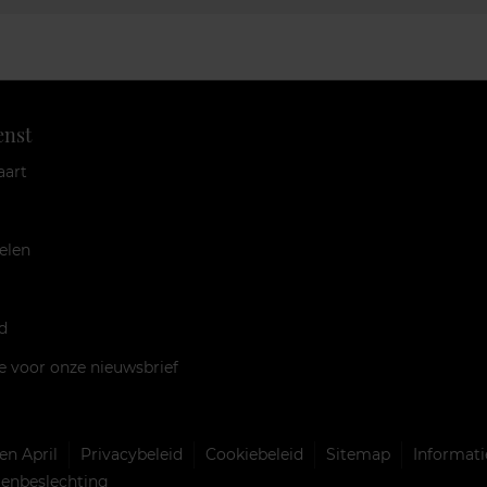
enst
aart
elen
d
je voor onze nieuwsbrief
n April
Privacybeleid
Cookiebeleid
Sitemap
Informati
llenbeslechting