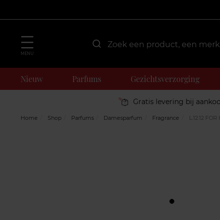
MENU
Nieuw
Parfums
Gezichtsverzorging
Gratis levering bij aanko
Home
Shop
Parfums
Damesparfum
Fragrance
L.12.12 FO