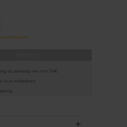
ductkenmerken.
Bestel nu!
ring bij aankoop van min. 55€
r in je winkelpunt
akking