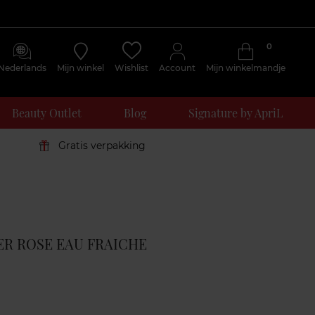
0
Nederlands
Mijn winkel
Wishlist
Account
Mijn winkelmandje
Beauty Outlet
Blog
Signature by ApriL
Gratis verpakking
Klantenreviews
HER ROSE EAU FRAICHE