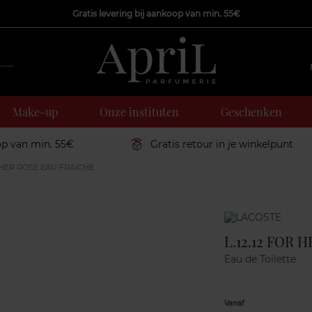
Gratis levering bij aankoop van min. 55€
Make-up
Onze instituten
Geschenken
op van min. 55€
Gratis retour in je winkelpunt
R HER ROSE EAU FRAICHE
Marque
L.12.12 FOR 
Eau de Toilette
Vanaf