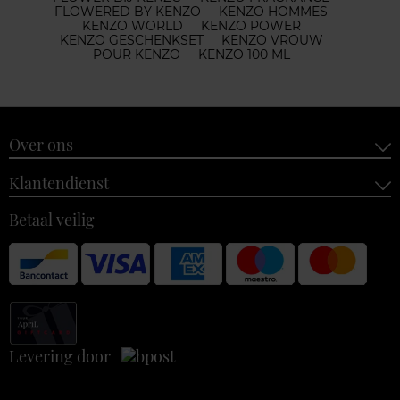
FLOWERED BY KENZO
KENZO HOMMES
KENZO WORLD
KENZO POWER
KENZO GESCHENKSET
KENZO VROUW
POUR KENZO
KENZO 100 ML
Over ons
Klantendienst
Betaal veilig
Levering door