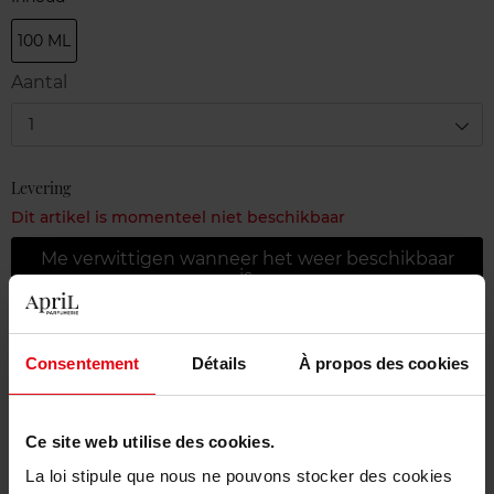
100 ML
Aantal
1
Levering
Dit artikel is momenteel niet beschikbaar
Me verwittigen wanneer het weer beschikbaar
is.
Gratis levering bij aankoop van min. 55€
Consentement
Détails
À propos des cookies
Gratis retour in je winkelpunt
Gratis verpakking
Ce site web utilise des cookies.
La loi stipule que nous ne pouvons stocker des cookies