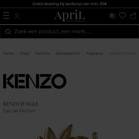
Gratis levering bij aankoop van min. 55€
0
Zoek een product, een merk…...
Home
Shop
Parfums
Damesparfum
Fragrance
KENZO JUNGLE
Marque
Klantenreviews
KENZO JUNGLE
Eau de Parfum