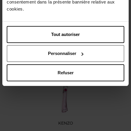
consentement dans la présente bannière relative aux
Gebruiksadvies
cookies.
Karakteristieken
Tout autoriser
Review
Personnaliser
Nog iets vergeten ?
Refuser
KENZO