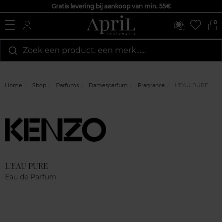
Gratis levering bij aankoop van min. 55€
0
Zoek een product, een merk…...
Home
Shop
Parfums
Damesparfum
Fragrance
L'EAU PURE
Marque
Klantenreviews
L'EAU PURE
Eau de Parfum