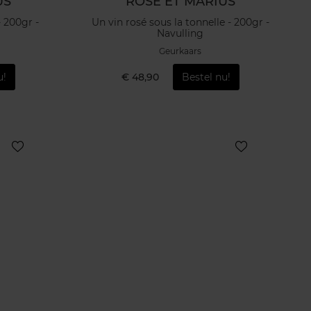
US
ROSE ET MARIUS
- 200gr -
Un vin rosé sous la tonnelle - 200gr -
Navulling
Geurkaars
u!
€ 48,90
Bestel nu!