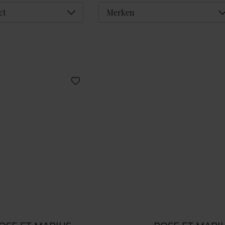
Déplier
D
ct
Merken