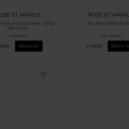
OSE ET MARIUS
ROSE ET MARI
Vous avec Cézanne - 200gr -
Eau Ensoleillée de R
Navulling
Geurkaars
Geurstokjes
48,90
Bestel nu!
€ 68,90
Bestel n