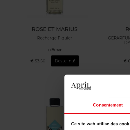
ROSE ET MARIUS
R
Recharge Figuier
GEPARFUM
DA
Diffuser
€ 53,50
Bestel nu!
€ 
Consentement
Ce site web utilise des cook