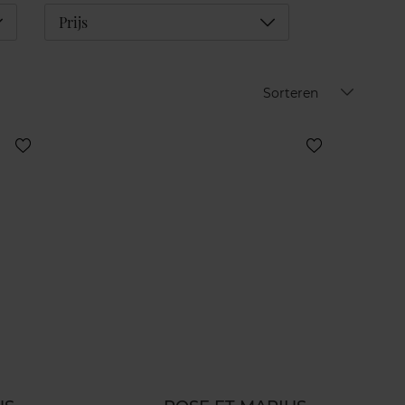
éplier
Déplier
Prijs
Sorteren