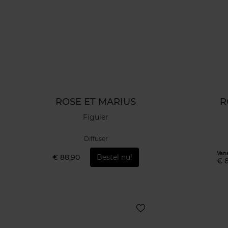
ROSE ET MARIUS
R
Figuier
Diffuser
Van
€ 88,90
Bestel nu!
€ 