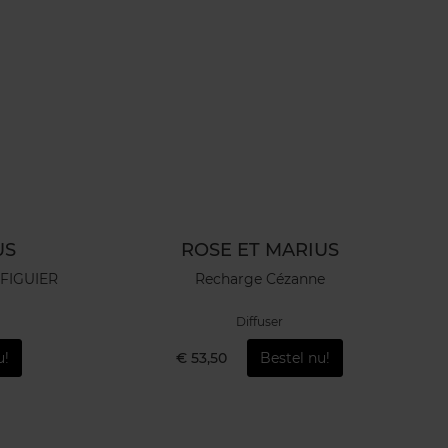
US
ROSE ET MARIUS
 FIGUIER
Recharge Cézanne
Diffuser
u!
€ 53,50
Bestel nu!