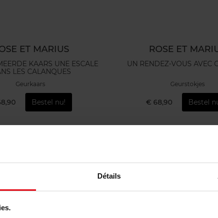
OSE ET MARIUS
ROSE ET MARI
EERDE KAARS UNE ESCALE
UN RENDEZ-VOUS AVEC 
NS LES CALANQUES
Geurkaars
Geurstokjes
68,90
Bestel nu!
€ 68,90
Bestel n
Détails
ies.