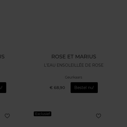
US
ROSE ET MARIUS
L'EAU ENSOLEILLÉE DE ROSE
Geurkaars
u!
€ 68,90
Bestel nu!
Exclusief