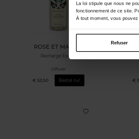
La loi stipule que nous ne po
fonctionnement de ce site. P
À tout moment, vous pouvez m
Refuser
ROSE ET MARIUS
R
Recharge Escale
Diffuser
€ 53,50
Bestel nu!
€ 