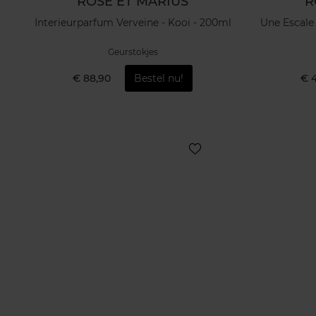
ROSE ET MARIUS
R
Interieurparfum Verveine - Kooi - 200ml
Une Escale
Geurstokjes
€ 88,90
Bestel nu!
€ 