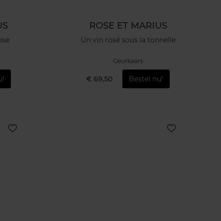
US
ROSE ET MARIUS
ose
Un vin rosé sous la tonnelle
Geurkaars
u!
€ 69,50
Bestel nu!