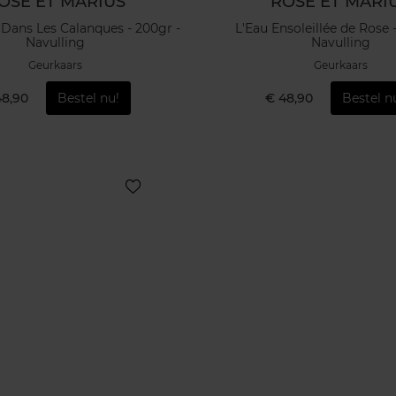
OSE ET MARIUS
ROSE ET MARI
 Dans Les Calanques - 200gr -
L'Eau Ensoleillée de Rose 
Navulling
Navulling
Geurkaars
Geurkaars
48,90
Bestel nu!
€ 48,90
Bestel n