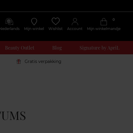
0
Nederlands
Mijn winkel
Wishlist
Account
Mijn winkelmandje
Beauty Outlet
Blog
Signature by ApriL
Gratis verpakking
FUMS