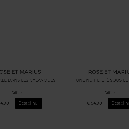
OSE ET MARIUS
ROSE ET MARI
ALE DANS LES CALANQUES
UNE NUIT D'ÉTÉ SOUS LE
Diffuser
Diffuser
54,90
Bestel nu!
€ 54,90
Bestel n