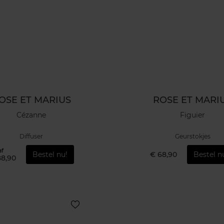
OSE ET MARIUS
ROSE ET MARI
Cézanne
Figuier
Diffuser
Geurstokjes
af
Bestel nu!
€ 68,90
Bestel n
88,90