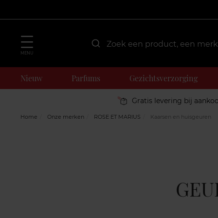
MENU
Nieuw
Parfums
Gezichtsverzorging
Gratis levering bij aanko
Home
Onze merken
ROSE ET MARIUS
Kaarsen en huisgeuren
GEU