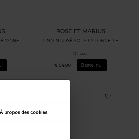
US
ROSE ET MARIUS
CÉZANNE
UN VIN ROSÉ SOUS LA TONNELLE
Diffuser
u!
€ 54,90
Bestel nu!
À propos des cookies