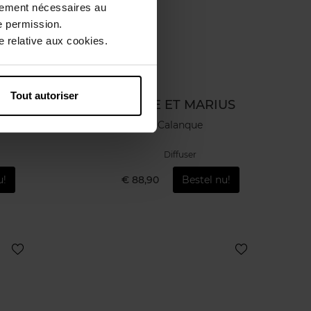
ctement nécessaires au
e permission.
 relative aux cookies.
Tout autoriser
US
ROSE ET MARIUS
Calanque
Diffuser
u!
€ 88,90
Bestel nu!