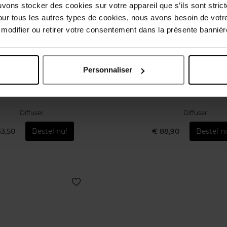
uvons stocker des cookies sur votre appareil que s’ils sont stri
our tous les autres types de cookies, nous avons besoin de votr
odifier ou retirer votre consentement dans la présente bannière
Personnaliser
OSE ET MARIUS
ROSE ET MARI
Recharge Escale
Cézanne
Diffuser
Diffuser
53,50
Bestel nu!
€ 88,90
Bestel n