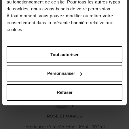
au fonctionnement de ce site. Pour tous les autres types
Gebruiksadvies
de cookies, nous avons besoin de votre permission.
À tout moment, vous pouvez modifier ou retirer votre
Karakteristieken
consentement dans la présente bannière relative aux
cookies.
Review
Beleid inzake klantbeoordelingen
Tout autoriser
Nog iets vergeten ?
Personnaliser
Refuser
ROSE ET MARIUS
Interieurparfum Verveine - Kooi - 200ml