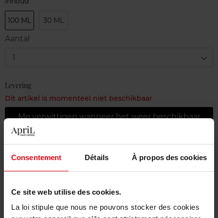
Inhoud
100 ML
30 ML
Aantal
1
Levering
Dit artikel is momenteel niet beschikbaar
Me verwittigen wanneer het weer beschikbaar
is.
Gratis levering bij aankoop van min. 55€
Consentement
Détails
À propos des cookies
Gratis retour in je winkelpunt
Gratis verpakking
Ce site web utilise des cookies.
La loi stipule que nous ne pouvons stocker des cookies