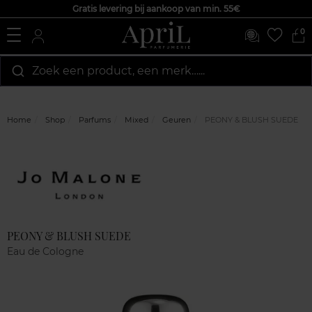
Gratis levering bij aankoop van min. 55€
0
Zoek een product, een merk…...
Home
Shop
Parfums
Mixed
Geuren
PEONY & BLUSH SUEDE
Marque
Klantenreviews
PEONY & BLUSH SUEDE
Eau de Cologne