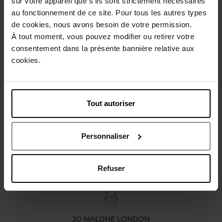
sur votre appareil que s’ils sont strictement nécessaires
au fonctionnement de ce site. Pour tous les autres types
Beschrijving
de cookies, nous avons besoin de votre permission.
À tout moment, vous pouvez modifier ou retirer votre
consentement dans la présente bannière relative aux
Karakteristieken
cookies.
Review
Beleid inzake klantbeoordelingen
Tout autoriser
Nog iets vergeten ?
Personnaliser
Refuser
JO MALONE LONDON