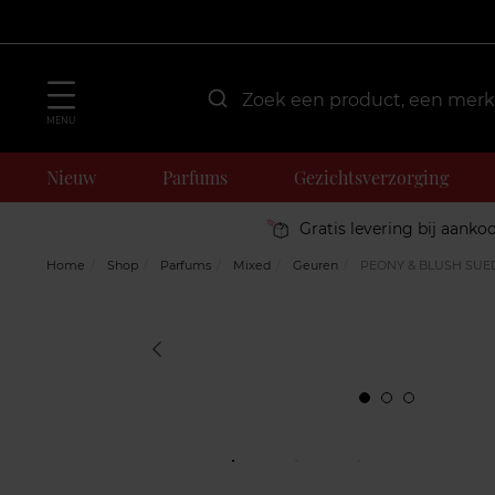
MENU
Nieuw
Parfums
Gezichtsverzorging
Gratis levering bij aanko
Home
Shop
Parfums
Mixed
Geuren
PEONY & BLUSH SUE