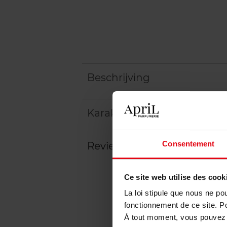
Beschrijving
Karakteristieken
Consentement
Review
Beleid inzake klantbeoord
Ce site web utilise des cook
La loi stipule que nous ne po
fonctionnement de ce site. P
À tout moment, vous pouvez m