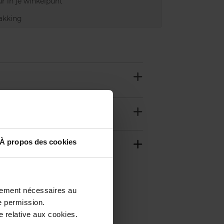
r in je winkelpunt
akking
À propos des cookies
ctement nécessaires au
e permission.
 relative aux cookies.