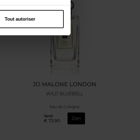
Tout autoriser
JO MALONE LONDON
WILD BLUEBELL
Eau de Cologne
Vanaf
Zien
€ 73,90