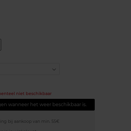
menteel niet beschikbaar
gen wanneer het weer beschikbaar is.
ring bij aankoop van min. 55€