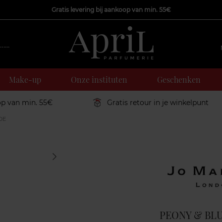
Gratis levering bij aankoop van min. 55€
Make-up
Onze instituten
Geschenken
op van min. 55€
Gratis retour in je winkelpunt
DE
Marque
PEONY & BL