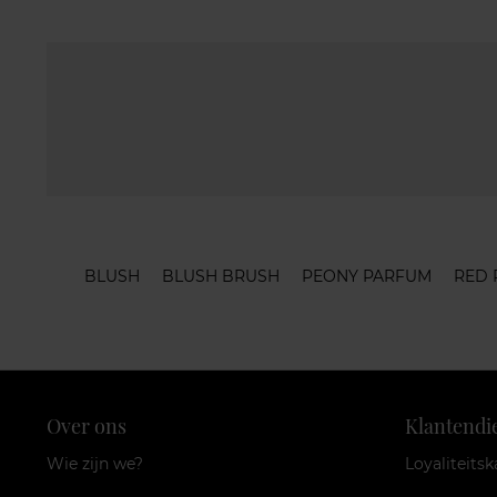
BLUSH
BLUSH BRUSH
PEONY PARFUM
RED 
Over ons
Klantendi
Wie zijn we?
Loyaliteitsk