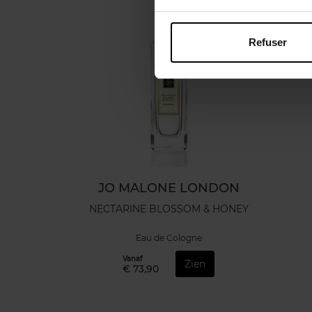
Refuser
JO MALONE LONDON
NECTARINE BLOSSOM & HONEY
Eau de Cologne
Vanaf
Zien
€ 73,90