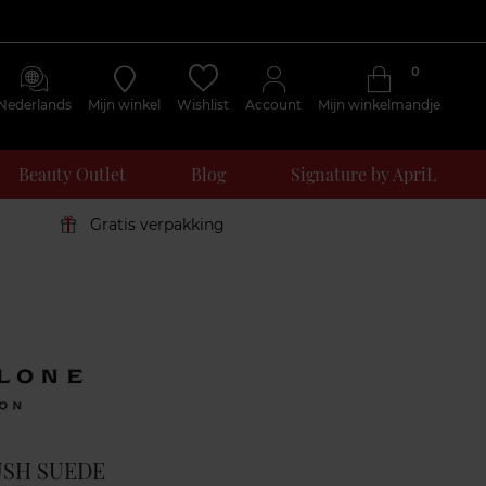
0
Nederlands
Mijn winkel
Wishlist
Account
Mijn winkelmandje
Beauty Outlet
Blog
Signature by ApriL
Gratis verpakking
Klantenreviews
USH SUEDE