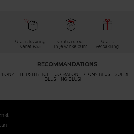
Gratis levering
Gratis retour
Gratis
vanaf €55
in je winkelpunt
verpakking
RECOMMANDATIONS
PEONY
BLUSH BEIGE
JO MALONE PEONY BLUSH SUEDE
BLUSHING BLUSH
enst
aart