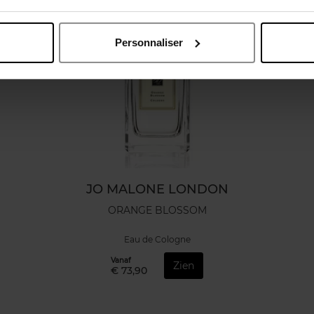
Personnaliser
JO MALONE LONDON
ORANGE BLOSSOM
Eau de Cologne
Vanaf
Zien
€ 73,90