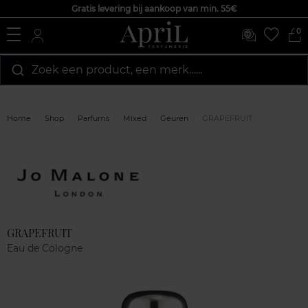
Gratis levering bij aankoop van min. 55€
0
Zoek een product, een merk…...
Home
Shop
Parfums
Mixed
Geuren
GRAPEFRUIT
Marque
Klantenreviews
GRAPEFRUIT
Eau de Cologne