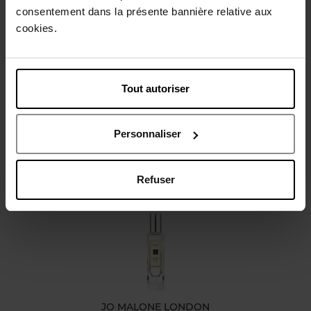
consentement dans la présente bannière relative aux
cookies.
Beschrijving
Karakteristieken
Tout autoriser
Review
Beleid inzake klantbeoordelingen
Personnaliser
Nog iets vergeten ?
Refuser
JO MALONE LONDON