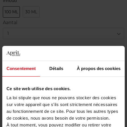
Inhoud
100 ML
30 ML
Aantal
1
Levering
Dit artikel is momenteel niet beschikbaar
Me verwittigen wanneer het weer beschikbaar
Consentement
Détails
À propos des cookies
is.
Gratis levering bij aankoop van min. 55€
Ce site web utilise des cookies.
La loi stipule que nous ne pouvons stocker des cookies
Gratis retour in je winkelpunt
sur votre appareil que s’ils sont strictement nécessaires
Gratis verpakking
au fonctionnement de ce site. Pour tous les autres types
de cookies, nous avons besoin de votre permission.
À tout moment, vous pouvez modifier ou retirer votre