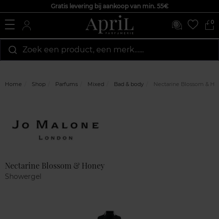
Gratis levering bij aankoop van min. 55€
0
Zoek een product, een merk…...
Home
Shop
Parfums
Mixed
Bad & body
Nectarine Blossom & Ho
Marque
Klantenreviews
Nectarine Blossom & Honey
Showergel