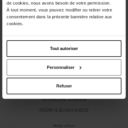
de cookies, nous avons besoin de votre permission.
Karakteristieken
À tout moment, vous pouvez modifier ou retirer votre
consentement dans la présente bannière relative aux
cookies.
Review
Beleid inzake klantbeoordelingen
Nog iets vergeten ?
Tout autoriser
Personnaliser
Refuser
JO MALONE LONDON
PEONY & BLUSH SUEDE
Body Lotion