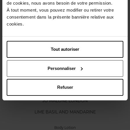
de cookies, nous avons besoin de votre permission.
Karakteristieken
À tout moment, vous pouvez modifier ou retirer votre
consentement dans la présente bannière relative aux
cookies.
Review
Beleid inzake klantbeoordelingen
Nog iets vergeten ?
Tout autoriser
Personnaliser
Refuser
JO MALONE LONDON
LIME BASIL AND MANDARINE
Body Lotion