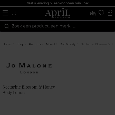
Gratis levering bij aankoop van min. 55€
0
Zoek een product, een merk…...
Home
Shop
Parfums
Mixed
Bad & body
Nectarine Blossom & Ho
Marque
Klantenreviews
Nectarine Blossom & Honey
Body Lotion