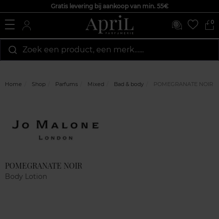
Gratis levering bij aankoop van min. 55€
0
Zoek een product, een merk…...
Home
Shop
Parfums
Mixed
Bad & body
POMEGRANATE NOIR
Marque
Klantenreviews
POMEGRANATE NOIR
Body Lotion