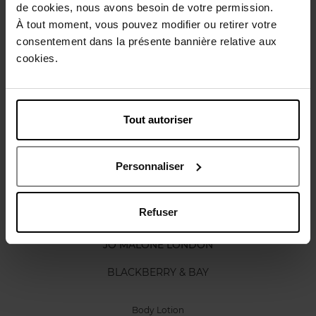
de cookies, nous avons besoin de votre permission.
Karakteristieken
À tout moment, vous pouvez modifier ou retirer votre
consentement dans la présente bannière relative aux
cookies.
Review
Beleid inzake klantbeoordelingen
Nog iets vergeten ?
Tout autoriser
Personnaliser
Refuser
JO MALONE LONDON
BLACKBERRY & BAY
Body Lotion