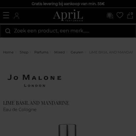
Gratis levering bij aankoop van min. 55€
0
Zoek een product, een merk…...
Home
Shop
Parfums
Mixed
Geuren
LIME BASIL AND MANDARI
Marque
Klantenreviews
LIME BASIL AND MANDARINE
Eau de Cologne