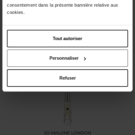
consentement dans la présente bannière relative aux
cookies.
Beschrijving
Karakteristieken
Tout autoriser
Review
Beleid inzake klantbeoordelingen
Personnaliser
Nog iets vergeten ?
Refuser
JO MALONE LONDON