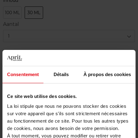
Inhoud
100 ML
30 ML
Aantal
1
Levering
Dit artikel is momenteel niet beschikbaar
Me verwittigen wanneer het weer beschikbaar
Consentement
Détails
À propos des cookies
is.
Gratis levering bij aankoop van min. 55€
Ce site web utilise des cookies.
La loi stipule que nous ne pouvons stocker des cookies
Gratis retour in je winkelpunt
sur votre appareil que s’ils sont strictement nécessaires
Gratis verpakking
au fonctionnement de ce site. Pour tous les autres types
de cookies, nous avons besoin de votre permission.
À tout moment, vous pouvez modifier ou retirer votre