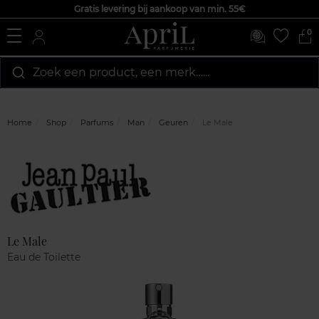
Gratis levering bij aankoop van min. 55€
0
Zoek een product, een merk…...
Home
Shop
Parfums
Man
Geuren
Le Male
Marque
Klantenreviews
Le Male
Eau de Toilette