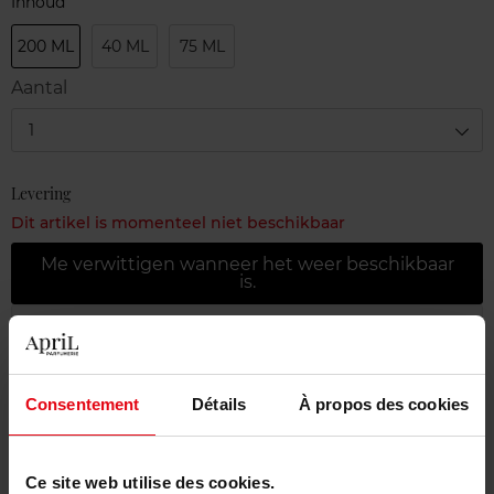
Inhoud
200 ML
40 ML
75 ML
Aantal
1
Levering
Dit artikel is momenteel niet beschikbaar
Me verwittigen wanneer het weer beschikbaar
is.
Gratis levering bij aankoop van min. 55€
Gratis retour in je winkelpunt
Consentement
Détails
À propos des cookies
Gratis verpakking
Ce site web utilise des cookies.