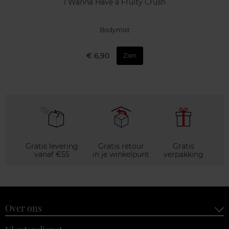
I Wanna Have a Fruity Crush
Bodymist
€ 6,90
Zien
Gratis levering
Gratis retour
Gratis
vanaf €55
in je winkelpunt
verpakking
Over ons