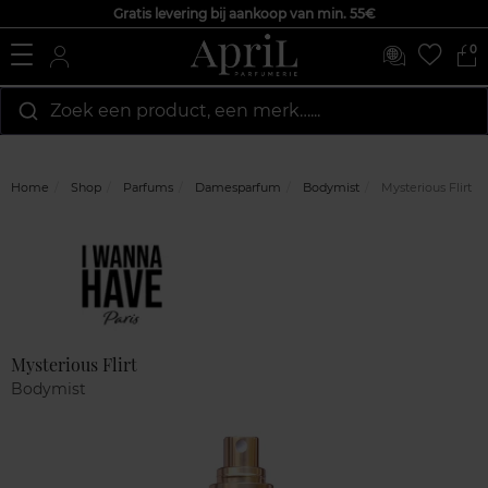
Gratis levering bij aankoop van min. 55€
0
Zoek een product, een merk…...
Home
Shop
Parfums
Damesparfum
Bodymist
Mysterious Flirt
Marque
Klantenreviews
Mysterious Flirt
Bodymist