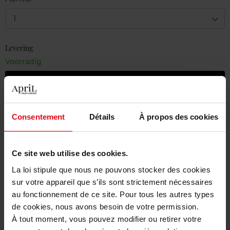
1
Levering
Voorradig
In winkelmandje
Gratis levering bij aankoop van min. 55€
Consentement
Détails
À propos des cookies
Gratis retour in je winkelpunt
Gratis verpakking
Ce site web utilise des cookies.
La loi stipule que nous ne pouvons stocker des cookies
sur votre appareil que s’ils sont strictement nécessaires
au fonctionnement de ce site. Pour tous les autres types
Beschrijving
de cookies, nous avons besoin de votre permission.
À tout moment, vous pouvez modifier ou retirer votre