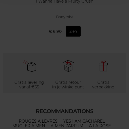
I Wanna Have a Fruity Crush
Bodymist
€ 6,90
Zien
Gratis levering
Gratis retour
Gratis
vanaf €55
in je winkelpunt
verpakking
RECOMMANDATIONS
ROUGES A LEVRES
YES I AM CACHAREL
MUGLER A MEN
A MEN PARFUM
A LA ROSE