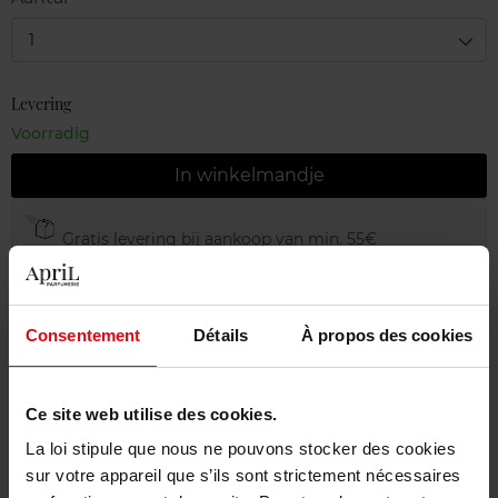
1
Levering
Voorradig
In winkelmandje
Gratis levering bij aankoop van min. 55€
Gratis retour in je winkelpunt
Gratis verpakking
Consentement
Détails
À propos des cookies
Ce site web utilise des cookies.
Beschrijving
La loi stipule que nous ne pouvons stocker des cookies
sur votre appareil que s’ils sont strictement nécessaires