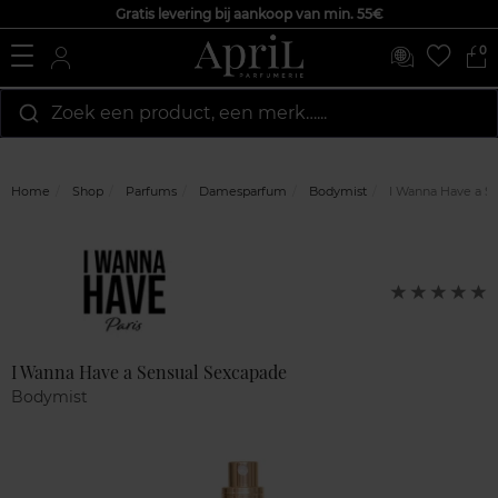
Gratis levering bij aankoop van min. 55€
0
Zoek een product, een merk…...
Home
Shop
Parfums
Damesparfum
Bodymist
I Wanna Have a S
Marque
Klantenreviews
0
op
5
I Wanna Have a Sensual Sexcapade
Bodymist