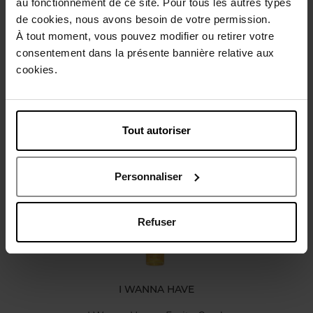
au fonctionnement de ce site. Pour tous les autres types
Gebruiksadvies
de cookies, nous avons besoin de votre permission.
À tout moment, vous pouvez modifier ou retirer votre
consentement dans la présente bannière relative aux
Karakteristieken
cookies.
Review
Beleid inzake klantbeoordelingen
Tout autoriser
Nog iets vergeten ?
Personnaliser
Refuser
I WANNA HAVE