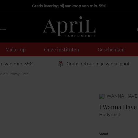
Gratis levering bij aankoop van min. 55€
Make-up
Onze instituten
Geschenken
op van min. 55€
Gratis retour in je winkelpunt
ve a Yummy Date
Marque
I Wanna Have
Bodymist
Vanaf