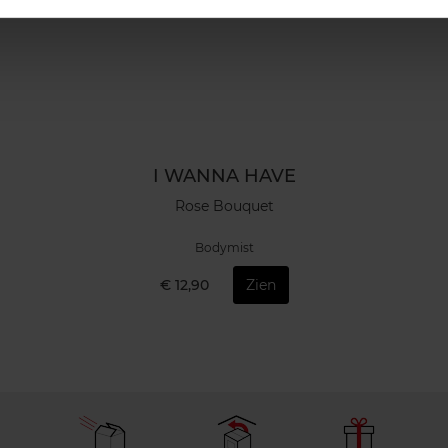
I WANNA HAVE
Rose Bouquet
Bodymist
€ 12,90
Zien