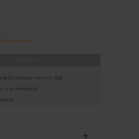
ductkenmerken.
Bestel nu!
ring bij aankoop van min. 55€
r in je winkelpunt
akking