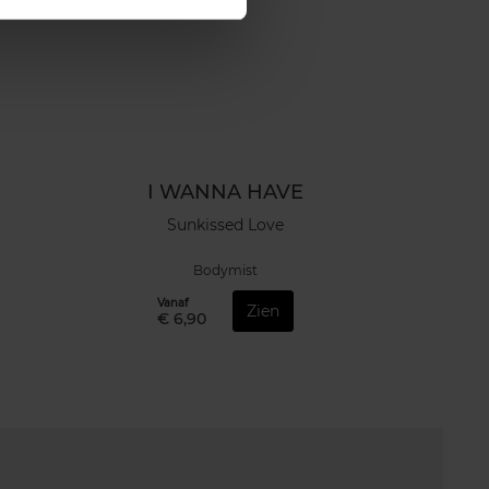
I WANNA HAVE
Sunkissed Love
Bodymist
Vanaf
Zien
€ 6,90