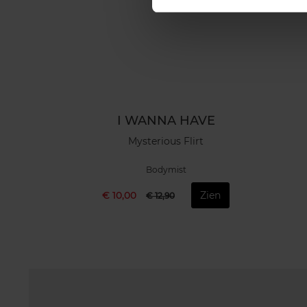
I WANNA HAVE
Mysterious Flirt
Bodymist
€ 10,00
Zien
€ 12,90