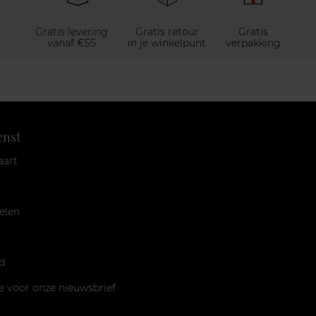
Gratis levering
Gratis retour
Gratis
vanaf €55
in je winkelpunt
verpakking
enst
aart
elen
d
je voor onze nieuwsbrief