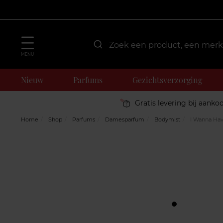
MENU
Nieuw
Parfums
Gezichtsverzorging
Gratis levering bij aanko
Home
Shop
Parfums
Damesparfum
Bodymist
I Wanna Ha