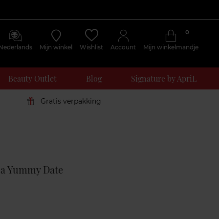
0
Nederlands
Mijn winkel
Wishlist
Account
Mijn winkelmandje
Beauty Outlet
Blog
Signature by ApriL
Gratis verpakking
Klantenreviews
 a Yummy Date